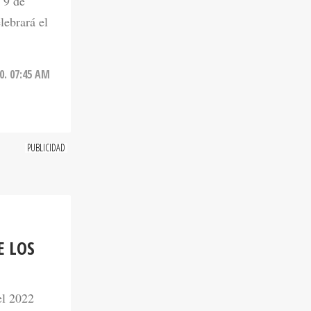
 9 de
lebrará el
0. 07:45 AM
E LOS
el 2022
da en