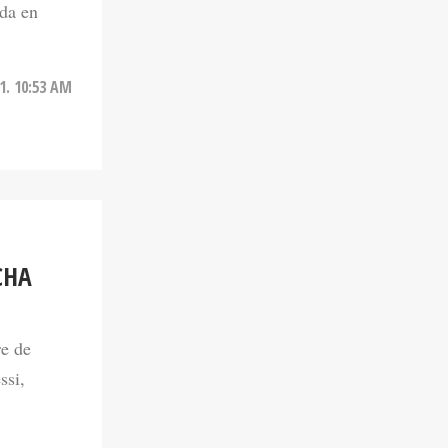
1. 10:53 AM
CHA
re de
ssi,
0. 02:05 PM