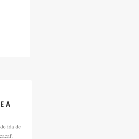
E A
 de ida de
cacaf.