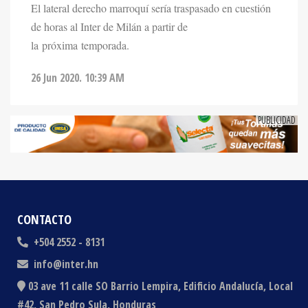
El lateral derecho marroquí sería traspasado en cuestión
de horas al Inter de Milán a partir de
la próxima temporada.
26 Jun 2020. 10:39 AM
CONTACTO
+504 2552 - 8131
info@inter.hn
03 ave 11 calle SO Barrio Lempira, Edificio Andalucía, Local
#42, San Pedro Sula, Honduras