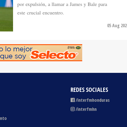
por expulsión, a llamar a James y Bale para
este crucial encuentro.
05 Aug 202
REDES SOCIALES
/interfmhonduras
/interfmhn
ento