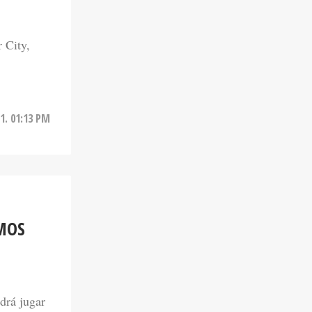
 City,
1. 01:13 PM
MOS
L
drá jugar