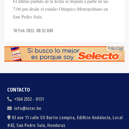
7:06 pm desde el estadio Olímpico Metropolitano en
San Pedro Sula.
10 Feb 2022. 08:32 AM
CONTACTO
+504 2552 - 8131
info@inter.hn
03 ave 11 calle SO Barrio Lempira, Edificio Andalucía, Local
#42, San Pedro Sula, Honduras