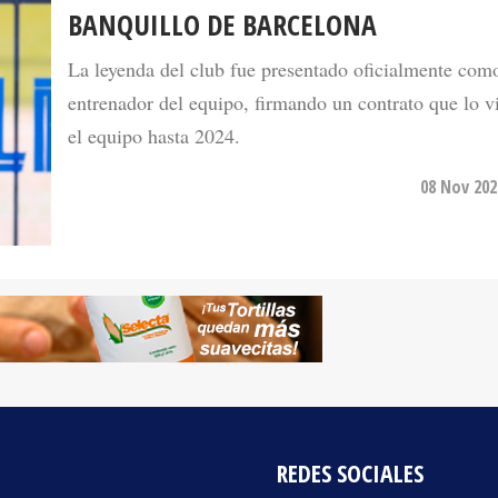
BANQUILLO DE BARCELONA
La leyenda del club fue presentado oficialmente com
entrenador del equipo, firmando un contrato que lo v
el equipo hasta 2024.
08 Nov 202
REDES SOCIALES