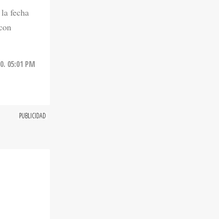
 la fecha
 con
20. 05:01 PM
eró a
o