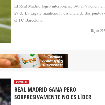
El Real Madrid logró interponerse 3-0 al Valencia en
29 de La Liga y mantiene la distancia de dos puntos
el FC Barcelona.
18 Jun 20
DEPORTES
REAL MADRID GANA PERO
SORPRESIVAMENTE NO ES LÍDER
El equipo merengue ganó 2-0 sin Bellingham y recup
Vini Jr que disputó unos minutos del segundo tiemp