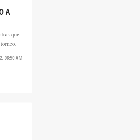
O A
ntras que
 torneo.
2. 08:50 AM