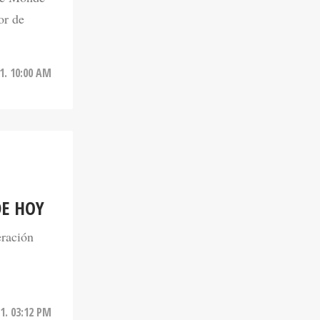
or de
21. 10:00 AM
E HOY
eración
1. 03:12 PM