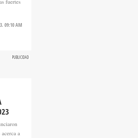
as fuertes
3. 09:10 AM
A
023
unciaron
 acerca a