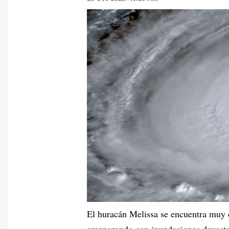
El huracán Melissa se encuentra muy c
amenazando con inundaciones devastad