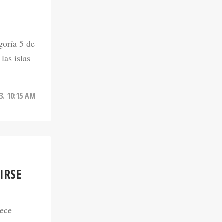
L
goría 5 de
las islas
3. 10:15 AM
IRSE
nece