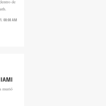
dentro de
uth.
21. 08:08 AM
MIAMI
a murió