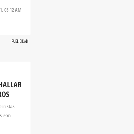
21. 08:12 AM
HALLAR
ROS
rristas
s son
21. 08:25 AM