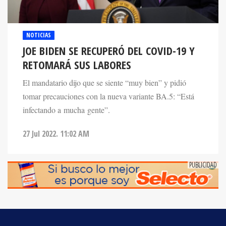
NOTICIAS
JOE BIDEN SE RECUPERÓ DEL COVID-19 Y
RETOMARÁ SUS LABORES
El mandatario dijo que se siente “muy bien” y pidió
tomar precauciones con la nueva variante BA.5: “Está
infectando a mucha gente”.
27 Jul 2022. 11:02 AM