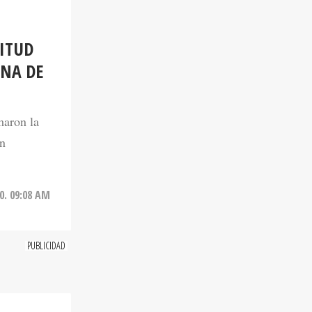
CITUD
UNA DE
maron la
en
0. 09:08 AM