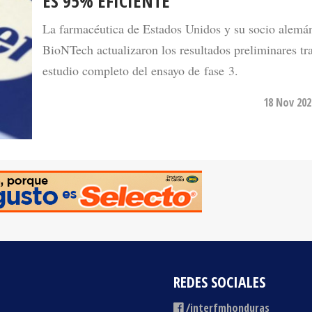
La farmacéutica de Estados Unidos y su socio alemá
BioNTech actualizaron los resultados preliminares tr
estudio completo del ensayo de fase 3.
18 Nov 202
REDES SOCIALES
/interfmhonduras