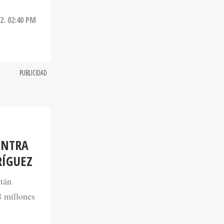
22. 02:40 PM
ONTRA
RÍGUEZ
itán
8 millones
22. 10:48 AM