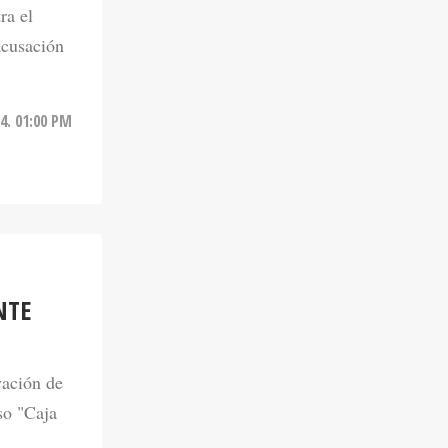
ra el
acusación
24. 01:00 PM
NTE
vación de
so "Caja