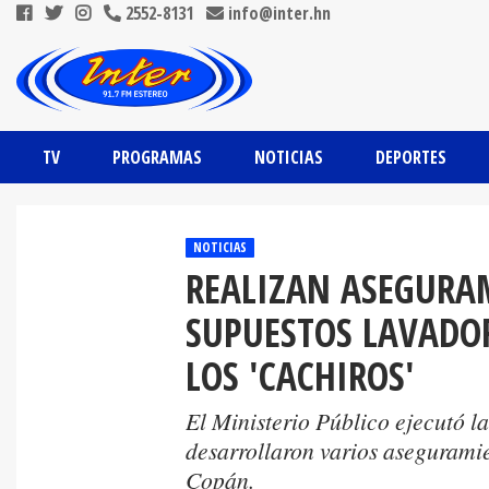
2552-8131
info@inter.hn
TV
PROGRAMAS
NOTICIAS
DEPORTES
NOTICIAS
REALIZAN ASEGURA
SUPUESTOS LAVADOR
LOS 'CACHIROS'
El Ministerio Público ejecutó l
desarrollaron varios asegurami
Copán.