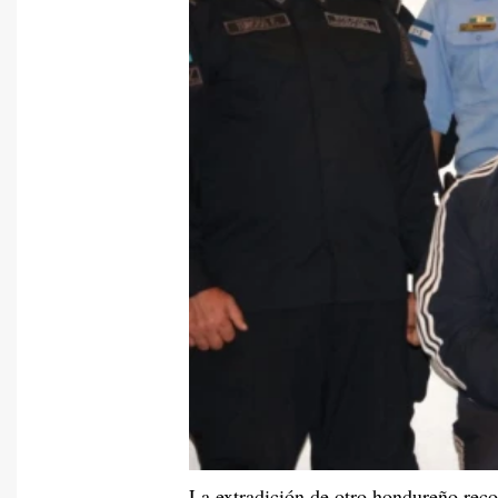
La extradición de otro hondureño reco