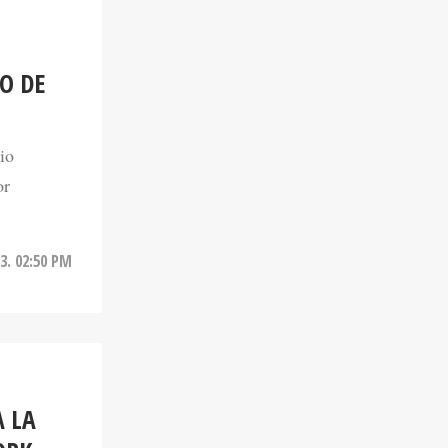
O DE
io
or
3. 02:50 PM
A LA
ORK