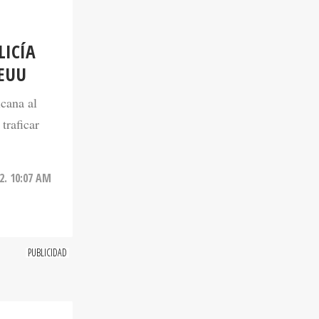
LICÍA
EEUU
icana al
traficar
2. 10:07 AM