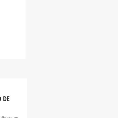
O DE
 dinero en