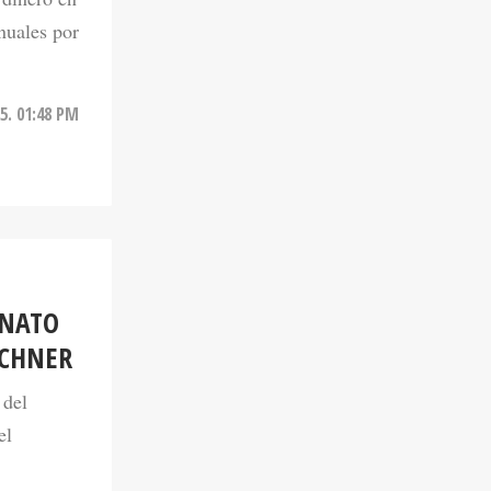
nuales por
25. 01:48 PM
INATO
RCHNER
 del
el