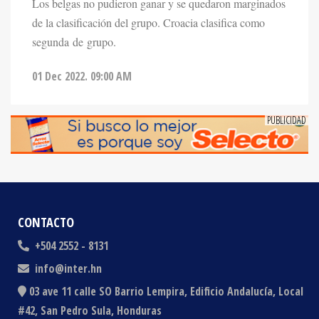
Los belgas no pudieron ganar y se quedaron marginados
de la clasificación del grupo. Croacia clasifica como
segunda de grupo.
01 Dec 2022. 09:00 AM
CONTACTO
+504 2552 - 8131
info@inter.hn
03 ave 11 calle SO Barrio Lempira, Edificio Andalucía, Local
#42, San Pedro Sula, Honduras