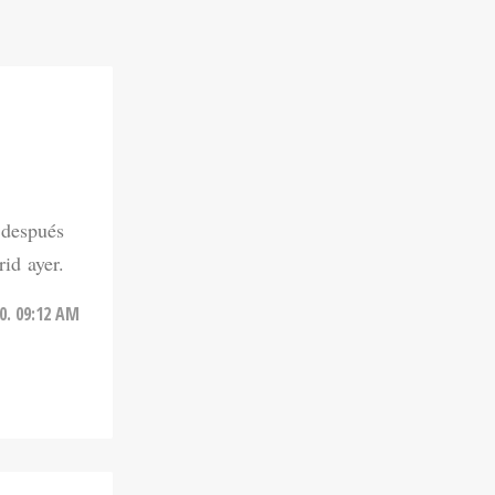
a después
id ayer.
20. 09:12 AM