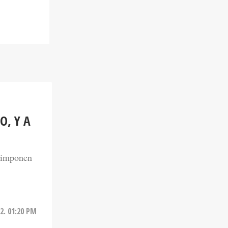
O, Y A
e imponen
2. 01:20 PM