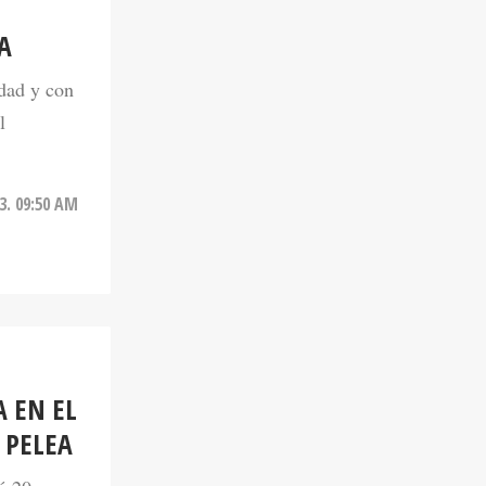
A
dad y con
l
3. 09:50 AM
 EN EL
 PELEA
ó 20
do lugar