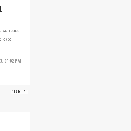
L
de semana
e este
3. 01:02 PM