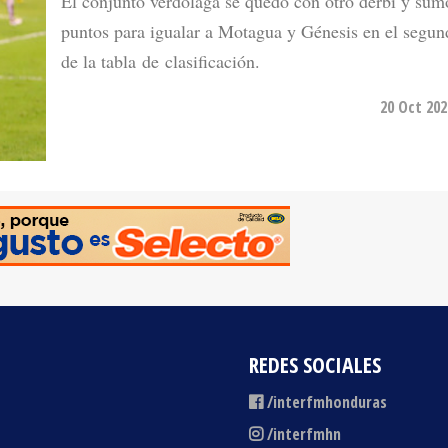
de la tabla de clasificación.
20 Oct 202
REDES SOCIALES
/interfmhonduras
/interfmhn