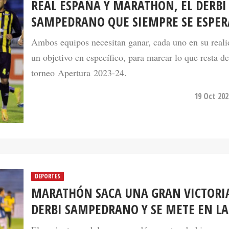
SAMPEDRANO QUE SIEMPRE SE ESPER
Ambos equipos necesitan ganar, cada uno en su reali
un objetivo en específico, para marcar lo que resta de
torneo Apertura 2023-24.
19 Oct 202
DEPORTES
MARATHÓN SACA UNA GRAN VICTORIA
DERBI SAMPEDRANO Y SE METE EN LA
El conjunto verdolaga se quedó con otro derbi y sum
puntos para igualar a Motagua y Génesis en el segun