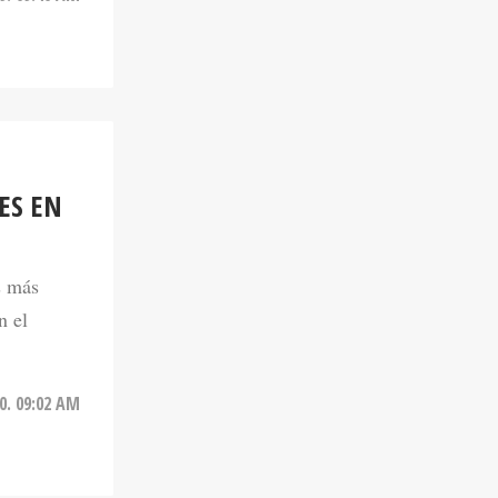
ES EN
s más
n el
0. 09:02 AM