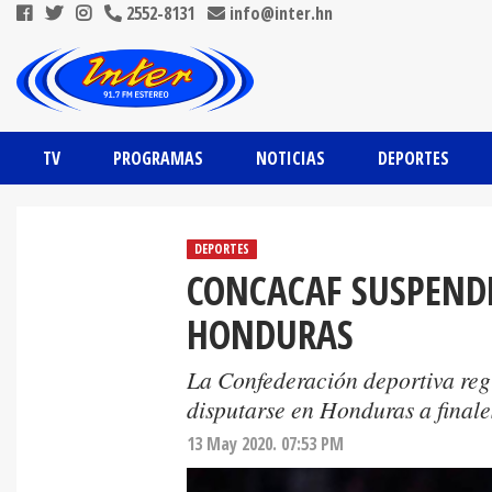
2552-8131
info@inter.hn
TV
PROGRAMAS
NOTICIAS
DEPORTES
DEPORTES
CONCACAF SUSPENDE
HONDURAS
La Confederación deportiva reg
disputarse en Honduras a finale
13 May 2020. 07:53 PM