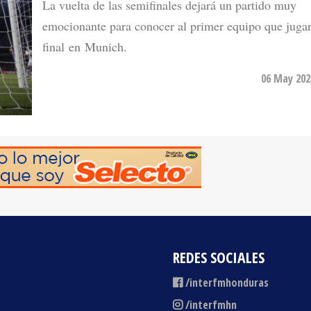
La vuelta de las semifinales dejará un partido muy
emocionante para conocer al primer equipo que jugar
final en Munich.
06 May 202
REDES SOCIALES
/interfmhonduras
/interfmhn