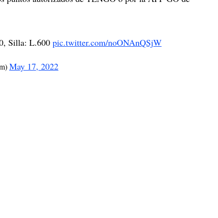
, Silla: L.600
pic.twitter.com/noONAnQSjW
May 17, 2022
om)