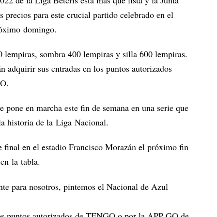
022 de la Liga Betcris está más que lista y la Junta
precios para este crucial partido celebrado en el
próximo domingo.
0 lempiras, sombra 400 lempiras y silla 600 lempiras.
n adquirir sus entradas en los puntos autorizados
GO.
e pone en marcha este fin de semana en una serie que
 historia de la Liga Nacional.
e final en el estadio Francisco Morazán el próximo fin
en la tabla.
e para nosotros, pintemos el Nacional de Azul
 los puntos autorizados de TENGO o por la APP GO de