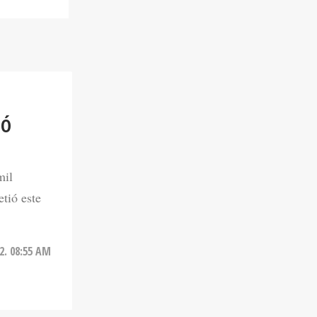
IÓ
mil
tió este
2. 08:55 AM