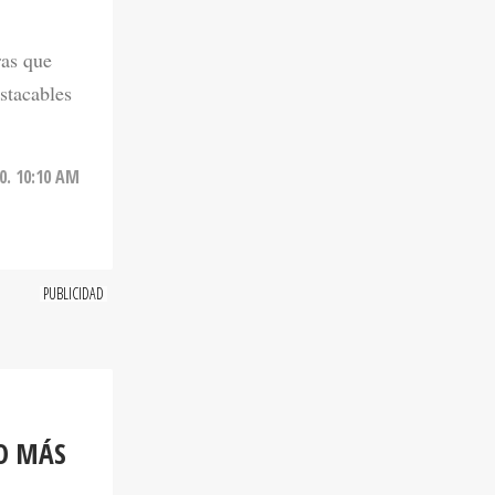
ras que
stacables
0. 10:10 AM
O MÁS
ictoria 0-