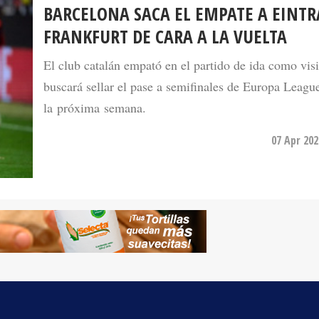
FRANKFURT DE CARA A LA VUELTA
El club catalán empató en el partido de ida como visi
buscará sellar el pase a semifinales de Europa Leagu
la próxima semana.
07 Apr 202