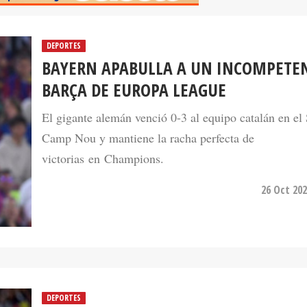
DEPORTES
BAYERN APABULLA A UN INCOMPETE
BARÇA DE EUROPA LEAGUE
El gigante alemán venció 0-3 al equipo catalán en el 
Camp Nou y mantiene la racha perfecta de
victorias en Champions.
26 Oct 202
DEPORTES
BARCELONA SACA EL EMPATE A EINT