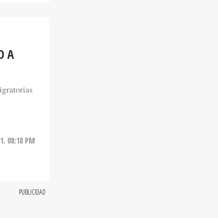
O A
igratorias
21. 08:18 PM