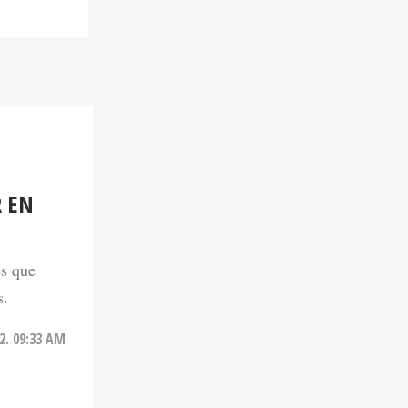
 EN
es que
s.
22. 09:33 AM