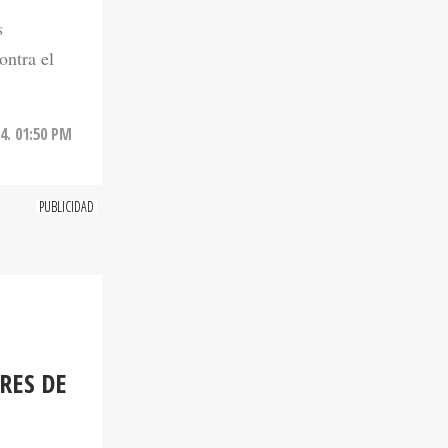
s
ontra el
24. 01:50 PM
RES DE
anos donde