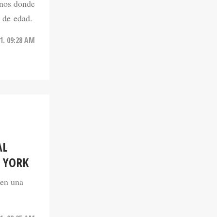
 de edad.
1. 09:28 AM
AL
 YORK
 en una
1. 08:25 AM