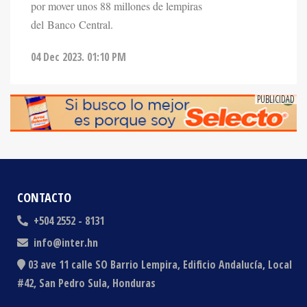
por mover unos 88 millones de lempiras
del Banco Central.
04 Dec 2023. 01:10 PM
CONTACTO
+504 2552 - 8131
info@inter.hn
03 ave 11 calle SO Barrio Lempira, Edificio Andalucía, Local
#42, San Pedro Sula, Honduras