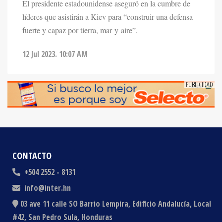
líderes que asistirán a Kiev para “construir una defensa
fuerte y capaz por tierra, mar y aire”.
12 Jul 2023. 10:07 AM
CONTACTO
+504 2552 - 8131
info@inter.hn
03 ave 11 calle SO Barrio Lempira, Edificio Andalucía, Local
#42, San Pedro Sula, Honduras