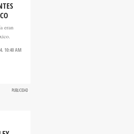
NTES
ICO
ía eran
xico.
24. 10:40 AM
LEY
RANTES