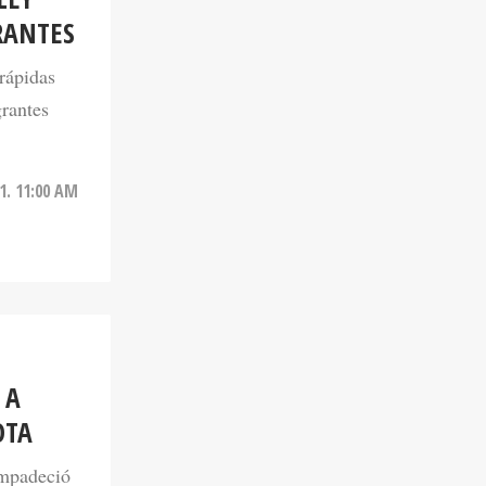
rápidas
grantes
21. 11:00 AM
 A
OTA
ompadeció
n