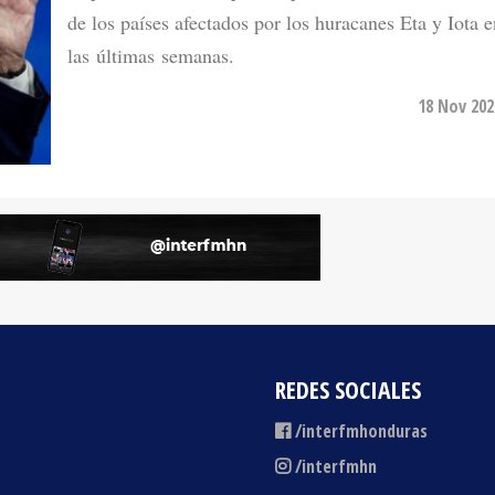
las últimas semanas.
18 Nov 202
REDES SOCIALES
/interfmhonduras
/interfmhn