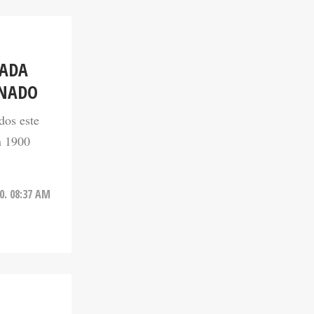
NADA
RNADO
dos este
n 1900
20. 08:37 AM