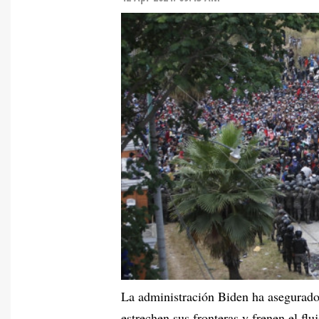
La administración Biden ha asegurad
estrechen sus fronteras y frenen el f