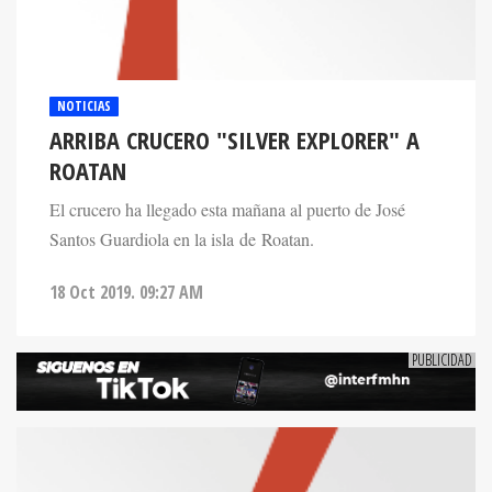
NOTICIAS
ARRIBA CRUCERO "SILVER EXPLORER" A
ROATAN
El crucero ha llegado esta mañana al puerto de José
Santos Guardiola en la isla de Roatan.
18 Oct 2019. 09:27 AM