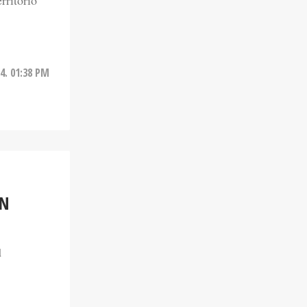
rritorio
4. 01:38 PM
EN
d