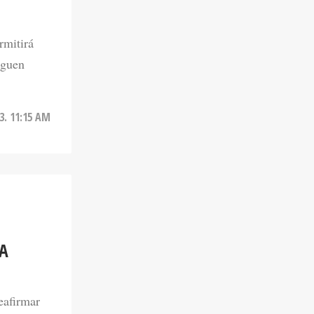
rmitirá
eguen
3. 11:15 AM
A
eafirmar