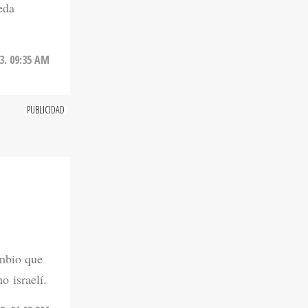
eda
3. 09:35 AM
ambio que
o israelí.
3. 01:02 PM