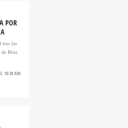
A POR
NA
tras las
o de Brus
3. 10:38 AM
A
ES