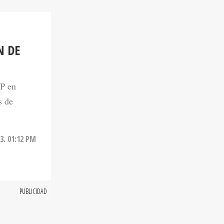
N DE
NP en
s de
3. 01:12 PM