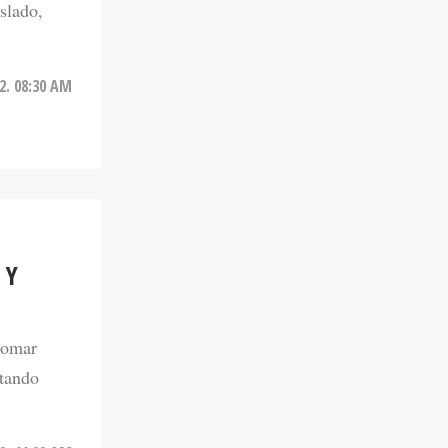
22. 08:30 AM
 Y
tomar
ctando
22. 11:02 AM