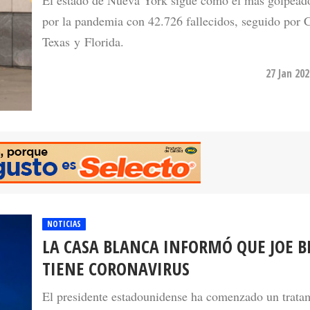
El estado de Nueva York sigue como el más golpeado
por la pandemia con 42.726 fallecidos, seguido por C
Texas y Florida.
27 Jan 20
NOTICIAS
LA CASA BLANCA INFORMÓ QUE JOE B
TIENE CORONAVIRUS
El presidente estadounidense ha comenzado un trata
con el antirretrovírico oral Paxlovid y permanecerá ai