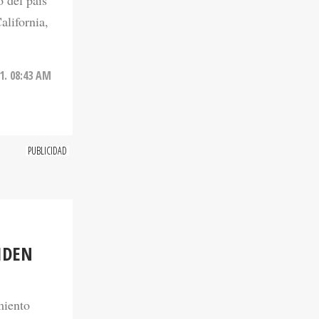
 del país
alifornia,
21. 08:43 AM
IDEN
miento
slado,