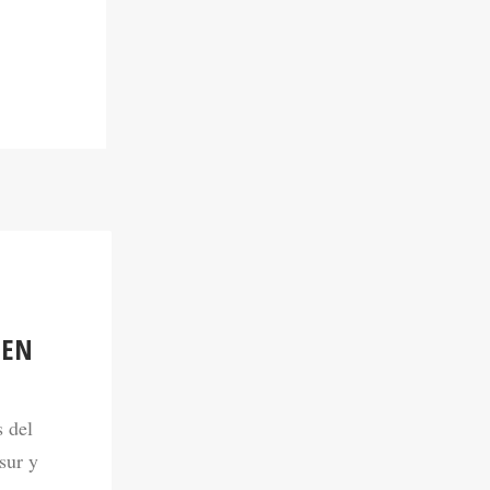
 EN
s del
sur y