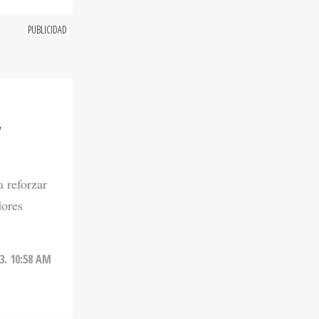
7
a reforzar
dores
3. 10:58 AM