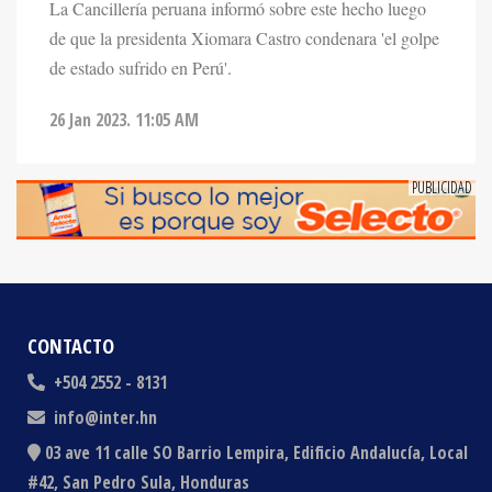
de que la presidenta Xiomara Castro condenara 'el golpe
de estado sufrido en Perú'.
26 Jan 2023. 11:05 AM
CONTACTO
+504 2552 - 8131
info@inter.hn
03 ave 11 calle SO Barrio Lempira, Edificio Andalucía, Local
#42, San Pedro Sula, Honduras