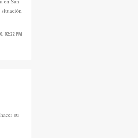
ia en San
 situación
20. 02:22 PM
L
 hacer su