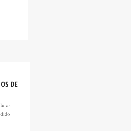
OS DE
duras
odido