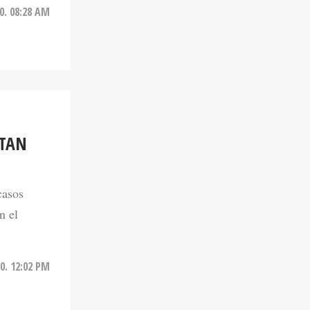
20. 08:28 AM
NTAN
casos
n el
0. 12:02 PM