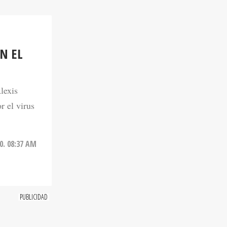
N EL
lexis
r el virus
20. 08:37 AM