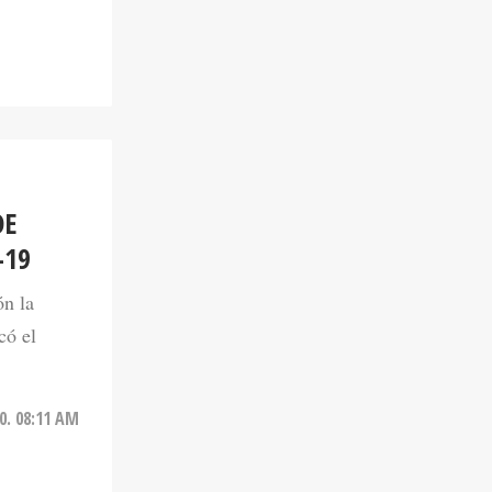
DE
-19
ón la
có el
0. 08:11 AM