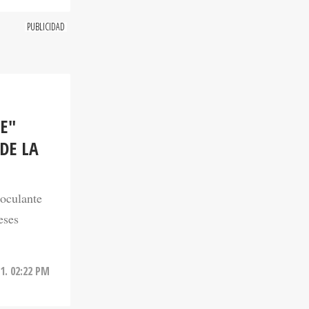
E"
DE LA
noculante
eses
1. 02:22 PM