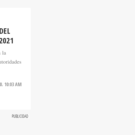
DEL
2021
 la
utoridades
0. 10:03 AM