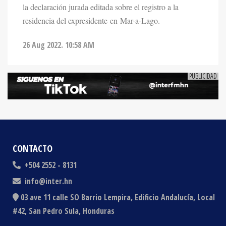
la declaración jurada editada sobre el registro a la
residencia del expresidente en Mar-a-Lago.
26 Aug 2022. 10:58 AM
CONTACTO
+504 2552 - 8131
info@inter.hn
03 ave 11 calle SO Barrio Lempira, Edificio Andalucía, Local
#42, San Pedro Sula, Honduras