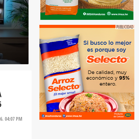
A
6
26. 04:07 PM