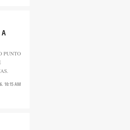
 A
O PUNTO
E
AS.
26. 10:15 AM