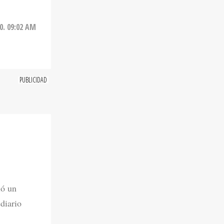
20. 09:02 AM
ió un
diario
20. 08:55 AM