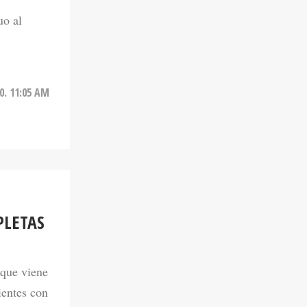
uo al
20. 11:05 AM
PLETAS
que viene
ientes con