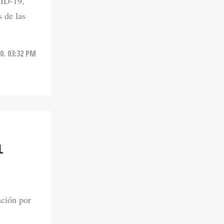
VID-19,
 de las
0. 03:32 PM
L
ación por