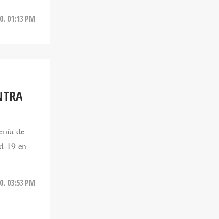
0. 01:13 PM
NTRA
enía de
d-19 en
0. 03:53 PM