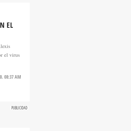
N EL
lexis
r el virus
20. 08:37 AM