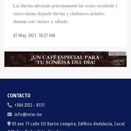
Las lluvias afectarán principamente las zonas occidente y
suroccidente dejando lluvias y chubascos aislados
durante este viernes y sábado.
07 May 2021. 10:27 AM
CONTACTO
+504 2552 - 8131
info@inter.hn
03 ave 11 calle SO Barrio Lempira, Edificio Andalucía, Local