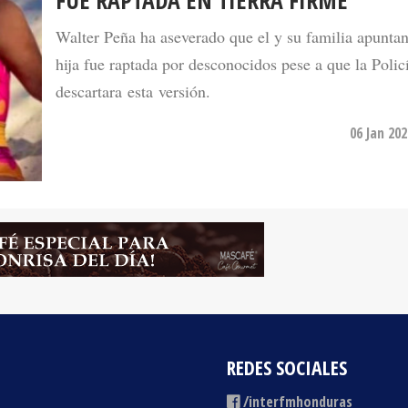
FUE RAPTADA EN TIERRA FIRME
Walter Peña ha aseverado que el y su familia apuntan
hija fue raptada por desconocidos pese a que la Polic
descartara esta versión.
06 Jan 20
REDES SOCIALES
/interfmhonduras