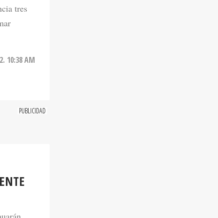
cia tres
rmar
2. 10:38 AM
ENTE
nuarán
 el