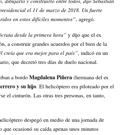
 dibujarlo y construirlo entre todos, dijo Sebastián
presidencial el 11 de marzo de 2018. Un fuerte
eridos en estos difíciles momentos”
, agregó.
crata desde la primera hora”
y dijo que el ex
n, a construir grandes acuerdos por el bien de la
l creía que era mejor para el país”
, indicó en un
rio, que decretó tres días de duelo nacional.
Magdalena Piñera
 iban a bordo
(hermana del ex
errero y su hijo
. El helicóptero era piloteado por el
se el cinturón. Las otras tres personas, en tanto,
helicóptero despegó en medio de una jornada de
 lo que ocasionó su caída apenas unos minutos