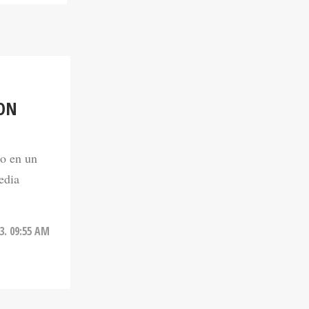
ON
jo en un
edia
3. 09:55 AM