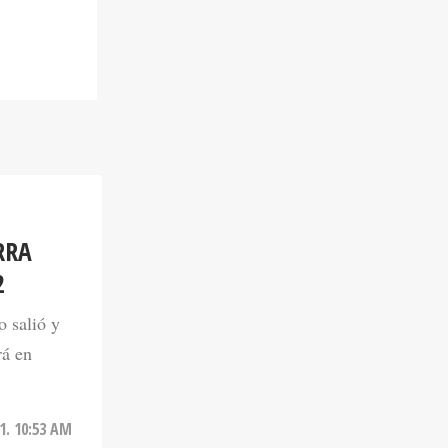
RRA
2
o salió y
rá en
1. 10:53 AM