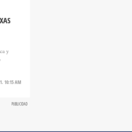
XAS
ica y
y
1. 10:15 AM