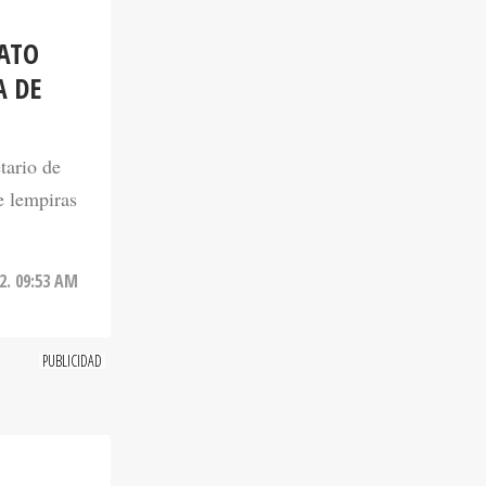
RATO
A DE
tario de
e lempiras
2. 09:53 AM