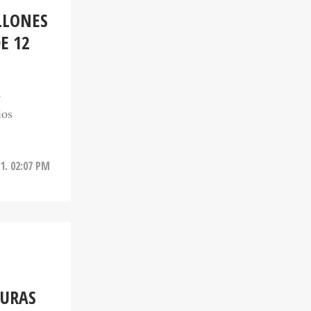
LLONES
E 12
a
ios
1. 02:07 PM
DURAS